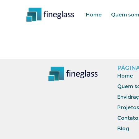
Home
Quem som
PÁGIN
Home
Quem s
Envidra
Projeto
Contato
Blog