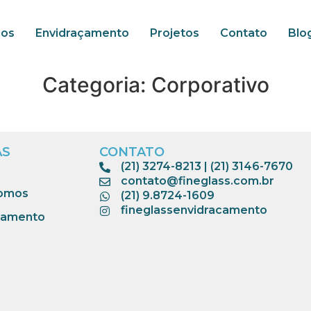
os
Envidraçamento
Projetos
Contato
Blo
Categoria:
Corporativo
AS
CONTATO
(21) 3274-8213
|
(21) 3146-7670
contato@fineglass.com.br
omos
(21) 9.8724-1609
fineglassenvidracamento
çamento
s