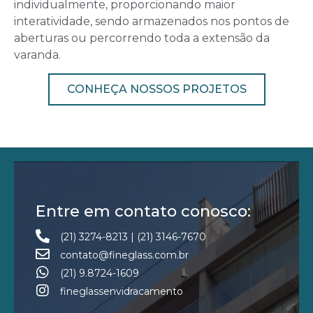
individualmente, proporcionando maior
interatividade, sendo armazenados nos pontos de
aberturas ou percorrendo toda a extensão da
varanda.
CONHEÇA NOSSOS PROJETOS
Entre em contato conosco:
(21) 3274-8213
|
(21) 3146-7670
contato@fineglass.com.br
(21) 9.8724-1609
fineglassenvidracamento