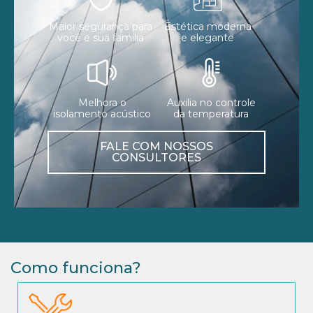
Maior segurança para
Estética moderna
você e sua família
e elegante
Melhora o
Auxilia no controle
isolamento acústico
da temperatura
FALE COM NOSSOS
CONSULTORES
Como funciona?